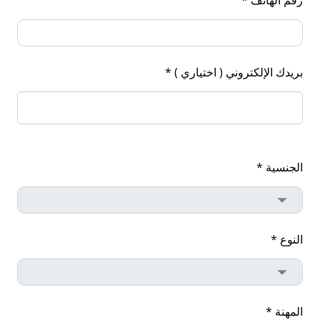
بريدك الإلكتروني ( اختياري ) *
الجنسية *
النوع *
المهنة *