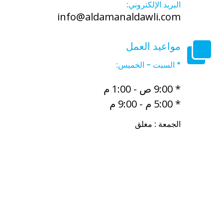
البريد الإلكتروني:
info@aldamanaldawli.com
مواعيد العمل
* السبت - الخميس:
* 9:00 ص - 1:00 م
* 5:00 م - 9:00 م
الجمعة : مغلق
أفضل مكتب خدم في الكويت
أفضل مكتب خدم الفروانية
مجمع
الرميح التجاري شارع تونس حولي
مجمع بن خلدون مكاتب الخدم
مكتب استقدام عمالة الكويت
مكتب اشكناني للخدم رميثية
مكتب