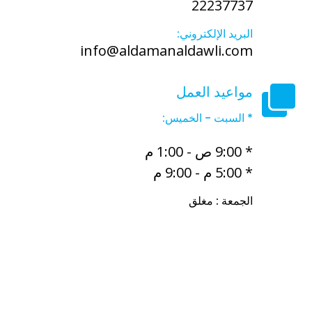
22237737
البريد الإلكتروني:
info@aldamanaldawli.com
مواعيد العمل
* السبت - الخميس:
* 9:00 ص - 1:00 م
* 5:00 م - 9:00 م
الجمعة : مغلق
أفضل مكتب خدم في الكويت
أفضل مكتب خدم الفروانية
مجمع
الرميح التجاري شارع تونس حولي
مجمع بن خلدون مكاتب الخدم