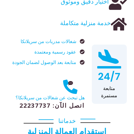
اختيار دقيق وموثوق
خدمة منزلية متكاملة
شغالات مدربات من سريلانكا
عقود رسمية ومعتمدة
متابعة بعد الوصول لضمان الجودة
24/7
متابعة
مستمرة
هل تبحث عن شغالات من سريلانكا؟
اتصل الآن: 22237737
خدماتنا
استقدام العمالة المنزلية