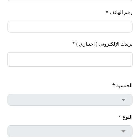
رقم الهاتف *
بريدك الإلكتروني ( اختياري ) *
الجنسية *
النوع *