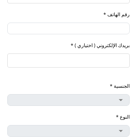
رقم الهاتف *
بريدك الإلكتروني ( اختياري ) *
الجنسية *
النوع *