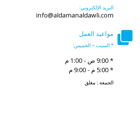
البريد الإلكتروني:
info@aldamanaldawli.com
مواعيد العمل
* السبت - الخميس:
* 9:00 ص - 1:00 م
* 5:00 م - 9:00 م
الجمعة : مغلق
أفضل مكتب خدم في الكويت
أفضل مكتب خدم الفروانية
مجمع
الرميح التجاري شارع تونس حولي
مجمع بن خلدون مكاتب الخدم
مكتب استقدام عمالة الكويت
مكتب اشكناني للخدم رميثية
مكتب