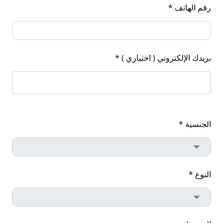
رقم الهاتف *
بريدك الإلكتروني ( اختياري ) *
الجنسية *
النوع *