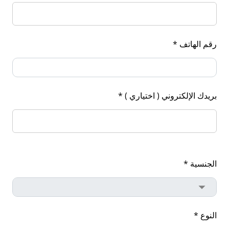
رقم الهاتف *
بريدك الإلكتروني ( اختياري ) *
الجنسية *
النوع *