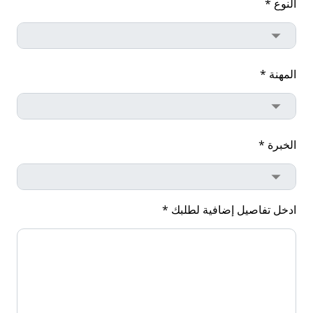
النوع *
المهنة *
الخبرة *
ادخل تفاصيل إضافية لطلبك *