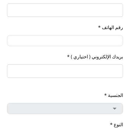
رقم الهاتف *
بريدك الإلكتروني ( اختياري ) *
الجنسية *
النوع *