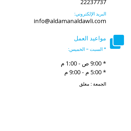
22237737
البريد الإلكتروني:
info@aldamanaldawli.com
مواعيد العمل
* السبت - الخميس:
* 9:00 ص - 1:00 م
* 5:00 م - 9:00 م
الجمعة : مغلق
أفضل مكتب خدم في الكويت
أفضل مكتب خدم الفروانية
مجمع
الرميح التجاري شارع تونس حولي
مجمع بن خلدون مكاتب الخدم