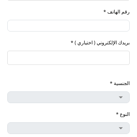
رقم الهاتف *
بريدك الإلكتروني ( اختياري ) *
الجنسية *
النوع *