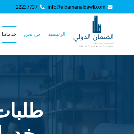
22237737
info@aldamanaldawli.com
الرئيسية
من نحن
خدماتنا
طلبات
خدمات