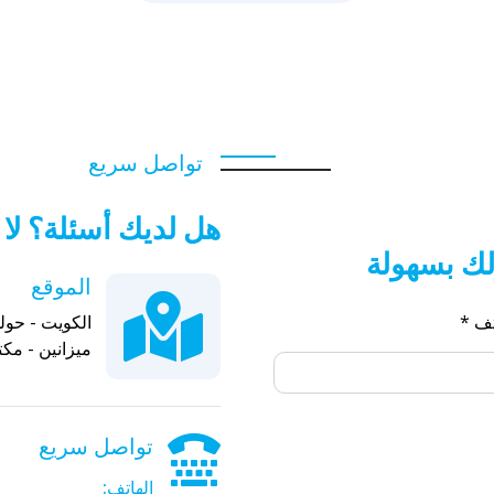
تواصل سريع
هل لديك أسئلة؟ لا 
لك بسهولة
الموقع
تف *
الكويت - حول
ميزانين - مكت
تواصل سريع
الهاتف: