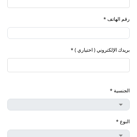
رقم الهاتف *
بريدك الإلكتروني ( اختياري ) *
الجنسية *
النوع *