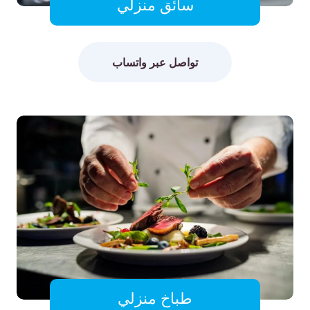
سائق منزلي
تواصل عبر واتساب
طباخ منزلي