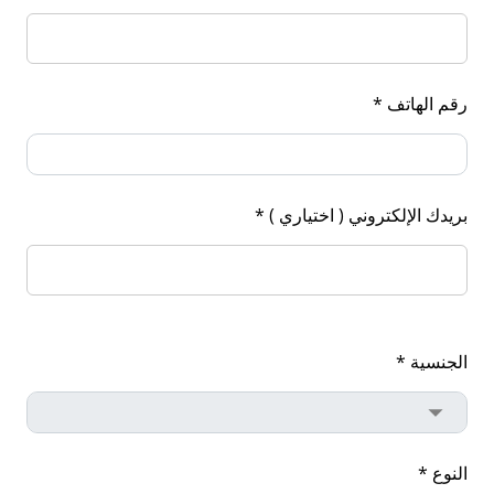
رقم الهاتف *
بريدك الإلكتروني ( اختياري ) *
الجنسية *
النوع *