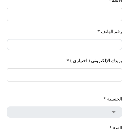
رقم الهاتف *
بريدك الإلكتروني ( اختياري ) *
الجنسية *
النوع *