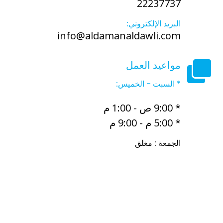
22237737
البريد الإلكتروني:
info@aldamanaldawli.com
مواعيد العمل
* السبت - الخميس:
* 9:00 ص - 1:00 م
* 5:00 م - 9:00 م
الجمعة : مغلق
أفضل مكتب خدم في الكويت
أفضل مكتب خدم الفروانية
مجمع
الرميح التجاري شارع تونس حولي
مجمع بن خلدون مكاتب الخدم