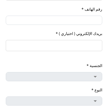
رقم الهاتف *
بريدك الإلكتروني ( اختياري ) *
الجنسية *
النوع *