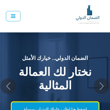
الضمان الدولي.. خيارك الأمثل
نختار لك العمالة
vious
Next
المثالية
اضغط هنا لطلب عاملك المنزلي بسهولة