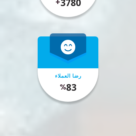
4500
+
رضا العملاء
99
%