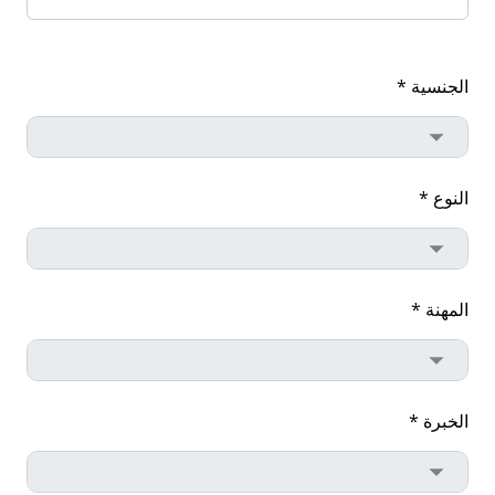
الجنسية *
النوع *
المهنة *
الخبرة *