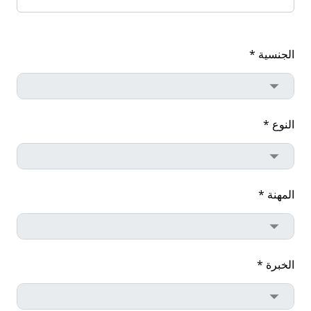
الجنسية *
النوع *
المهنة *
الخبرة *