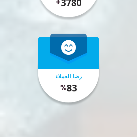
4500
+
رضا العملاء
99
%