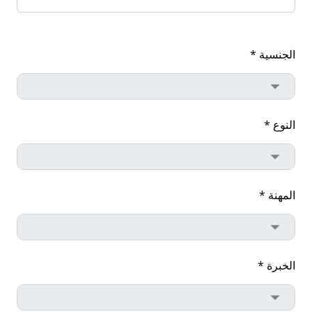
الجنسية *
النوع *
المهنة *
الخبرة *