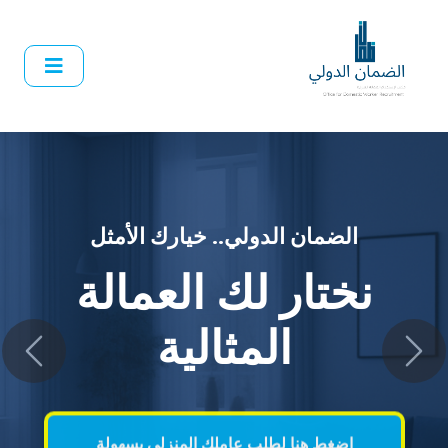
الضمان الدولي.. خيارك الأمثل
نختار لك العمالة
vious
Next
المثالية
اضغط هنا لطلب عاملك المنزلي بسهولة