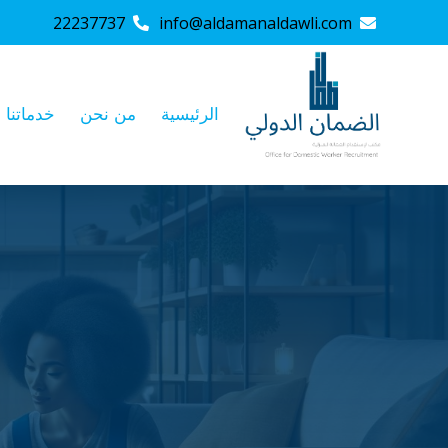
22237737
info@aldamanaldawli.com
الرئيسية
من نحن
خدماتنا